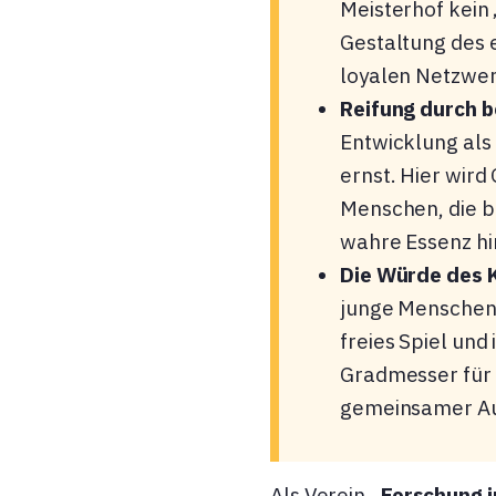
Meisterhof kein 
Gestaltung des 
loyalen Netzwer
Reifung durch 
Entwicklung als
ernst. Hier wir
Menschen, die be
wahre Essenz h
Die Würde des K
junge Menschen 
freies Spiel und
Gradmesser für d
gemeinsamer Au
Als Verein
„Forschung i