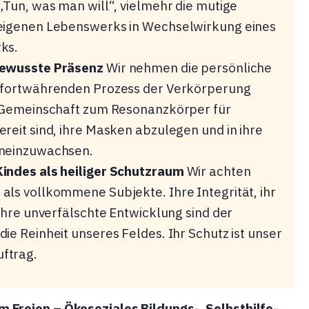
„Tun, was man will“, vielmehr die mutige
eigenen Lebenswerks in Wechselwirkung eines
ks.
bewusste Präsenz
Wir nehmen die persönliche
 fortwährenden Prozess der Verkörperung
d Gemeinschaft zum Resonanzkörper für
reit sind, ihre Masken abzulegen und in ihre
ineinzuwachsen.
indes als heiliger Schutzraum
Wir achten
als vollkommene Subjekte. Ihre Integrität, ihr
 ihre unverfälschte Entwicklung sind der
ie Reinheit unseres Feldes. Ihr Schutz ist unser
ftrag.
m Freien – Ökosoziales Bildungs-, Selbsthilfe-,