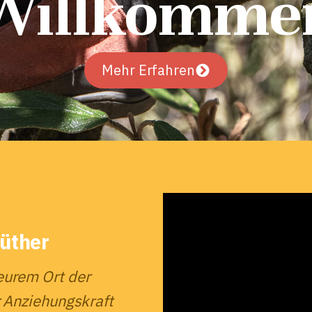
Willkomme
Mehr Erfahren
Hüther
eurem Ort der
r Anziehungskraft