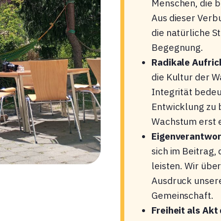
Menschen, die be
Aus dieser Verb
die natürliche S
Begegnung.
Radikale Aufric
die Kultur der W
Integrität bede
Entwicklung zu b
Wachstum erst e
Eigenverantwor
sich im Beitrag,
leisten. Wir ü
Ausdruck unsere
Gemeinschaft.
Freiheit als Akt