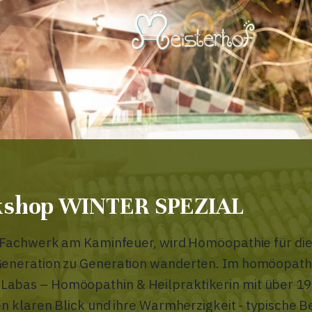
kshop WINTER SPEZIAL
m Fachwerk am Kaminfeuer, wird Homöopathie für die
 Generation zu Generation wanderten. Im homöopath
Labas – Homöopathin & Heilpraktikerin mit über 19
ren klaren Blick und ihre Warmherzigkeit - typische