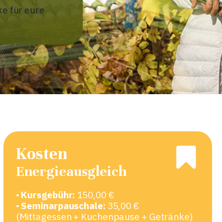
e für eure
Kosten
Energieausgleich
•
Kursgebühr:
150,00 €
•
Seminarpauschale:
35,00 €
(Mittagessen + Kuchenpause + Getränke)