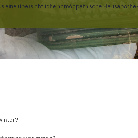
us eine übersichtliche homöopathische Hausapothek
Winter?