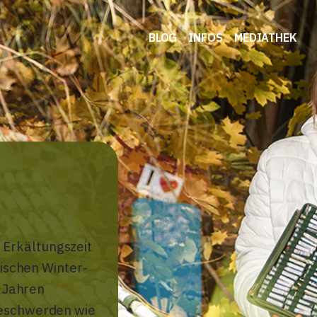
BLOG
INFOS
MEDIATHEK
 Erkältungszeit
ischen Winter-
 Jahren
 Beschwerden wie