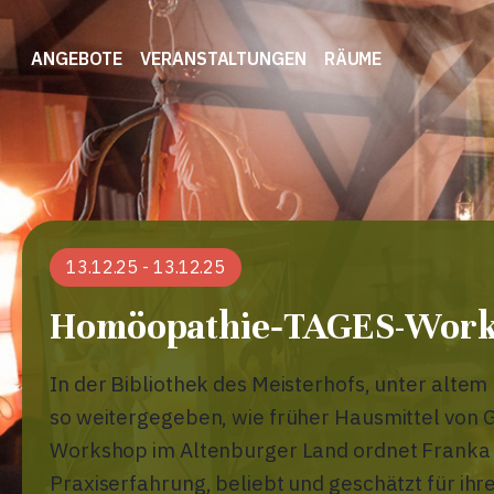
ANGEBOTE
VERANSTALTUNGEN
RÄUME
13.12.25
-
13.12.25
Homöopathie‑TAGES-Wor
In der Bibliothek des Meisterhofs, unter alte
so weitergegeben, wie früher Hausmittel von
Workshop im Altenburger Land ordnet Franka 
Praxiserfahrung, beliebt und geschätzt für ih