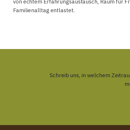
von echtem Erfahrungsaustausch, Raum für Frag
Familienalltag entlastet.
Schreib uns, in welchem Zeitrau
m